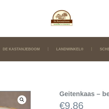
DE KASTANJEBOOM
LANDWINKEL®
SCH
Geitenkaas – b
€
9,86