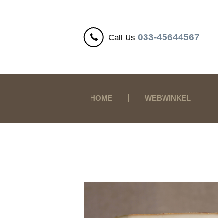
033-45644567
Call Us
HOME
WEBWINKEL