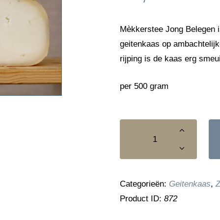
Mèkkerstee Jong Belegen is
geitenkaas op ambachtelijk
rijping is de kaas erg sme
per 500 gram
Geitenkaas
-
belegen
aantal
Categorieën:
Geitenkaas
,
Z
Product ID:
872