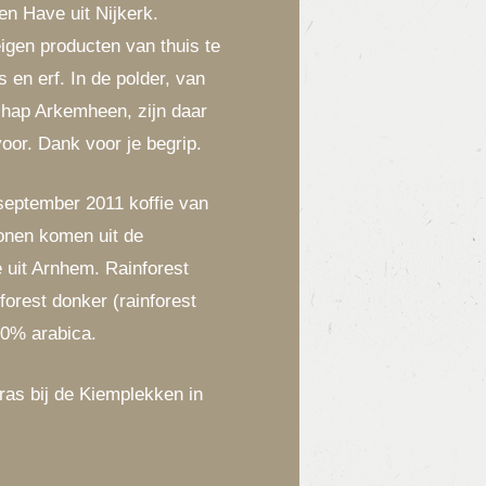
en Have uit Nijkerk.
eigen producten van thuis te
s en erf. In de polder, van
chap Arkemheen, zijn daar
voor. Dank voor je begrip.
september 2011 koffie van
onen komen uit de
e uit Arnhem. Rainforest
forest donker (rainforest
00% arabica.
rras bij de Kiemplekken in