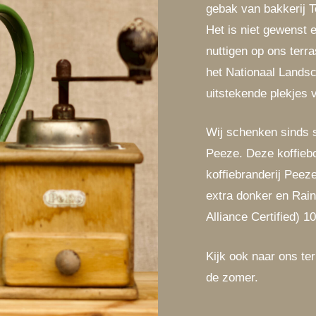
gebak van bakkerij T
Het is niet gewenst 
nuttigen op ons terra
het Nationaal Lands
uitstekende plekjes 
Wij schenken sinds 
Peeze. Deze koffieb
koffiebranderij Peez
extra donker en Rain
Alliance Certified) 1
Kijk ook naar ons te
de zomer.