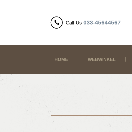
033-45644567
Call Us
HOME
WEBWINKEL